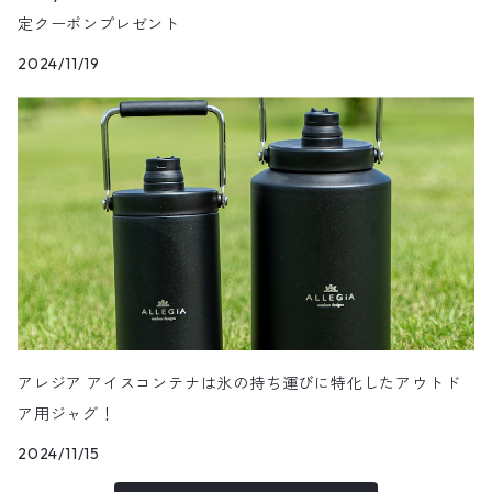
DUFFEL BAG 90L
ハンドルトレイ
定クーポンプレゼント
2024/11/19
BACKPACK 35L
カスタムロゴプレート
BACKPACK 55L
パーティションボード
ALLROUND BAG 23L
アイスパック
アレジア アイスコンテナは氷の持ち運びに特化したアウトド
ア用ジャグ！
2024/11/15