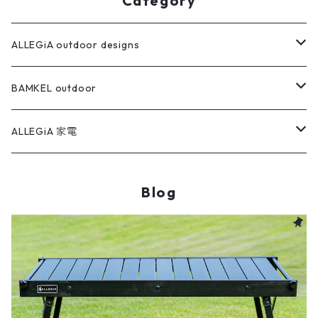
Category
ALLEGiA outdoor designs
クーラーボックス
BAMKEL outdoor
アウトドアファン
BAMKEL 【ブラック】数量限定カラー
ALLEGiA 家電
カスタムアクセサリー
アイスコンテナボトル
BAMKEL クーラーボックス【MODERNシリーズ】
ケトル
Blog
1.8L
MODERN 15QT
マルチグリドル
BAMKEL クーラーボックス【COMPACTシリーズ】
ハンディファン
3.5L
MODERN 22QT
25cm Sサイズ
COMPACT 10QT
アルミコンテナ
BAMKEL クーラーボックス【CLASSIC1シリーズ】
MODERN 27QT
29cm Mサイズ
30L
CLASSIC1 10QT
ローバーチェア
BAMKEL クーラーボックス【CLASSIC2シリーズ】