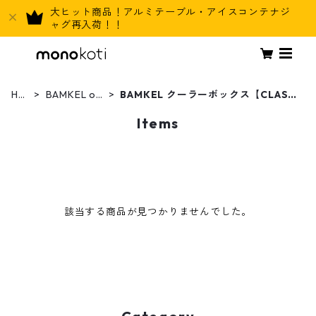
大ヒット商品！アルミテーブル・アイスコンテナジ
ャグ再入荷！！
HO
BAMKEL out
BAMKEL クーラーボックス【CLASSI
ME
door
C1シリーズ】
Items
該当する商品が見つかりませんでした。