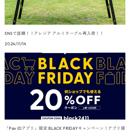
MODERN 32QT
33cm Lサイズ
50L
CLASSIC1 20QT
CLASSIC2 35QT
アルミテーブル
BAMKEL ウォータージャグ
MODERN 42QT
CLASSIC1 35QT
6L
カーボンテーブル
BAMKEL ソフトクーラーボックス
SNSで話題！！アレジア アルミテーブル再入荷！！
MODERN 2TONE
CLASSIC1 45QT
2024/11/14
6.8Ｌ
ソフトクーラー 9L
テント
BAMKEL ステンレスタンブラー
ソフトクーラー 16L
350ml
BAMKEL ウォータープルーフバッグ
ソフトクーラー 25L
470ml
DRY BAG 10L
BAMKEL カスタムアクセサリー
DRY BAG 20L
ドリンクホルダー
DUFFEL BAG 50L
バスケット
「Pay IDアプリ」限定 BLACK FRIDAYキャンペーン！アプリ限